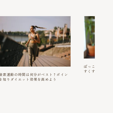
ぽっこりお腹に
すくする方法を
酸素運動の時間は何分がベスト？ポイン
を知りダイエット効果を高めよう