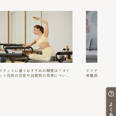
ラティスに通うおすすめの頻度は？ダイ
ピラティスで尿
ット目的の目安や回数別の効果について
骨盤底筋の整え
説
解説