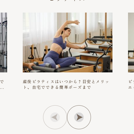
で
産後ピラティスはいつから？目安とメリッ
ピ
る
ト、自宅でできる簡単ポーズまで
エ
解