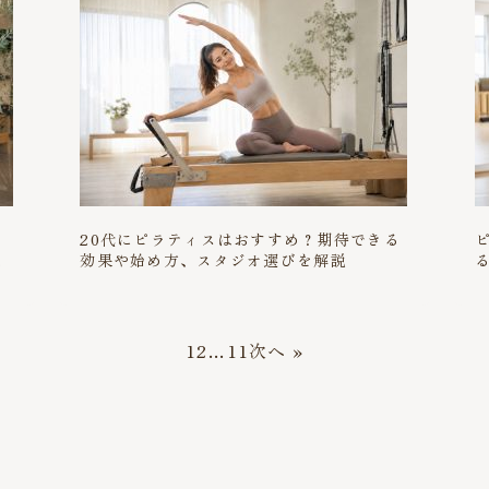
ち
20代にピラティスはおすすめ？期待できる
方
効果や始め方、スタジオ選びを解説
1
2
…
11
次へ »