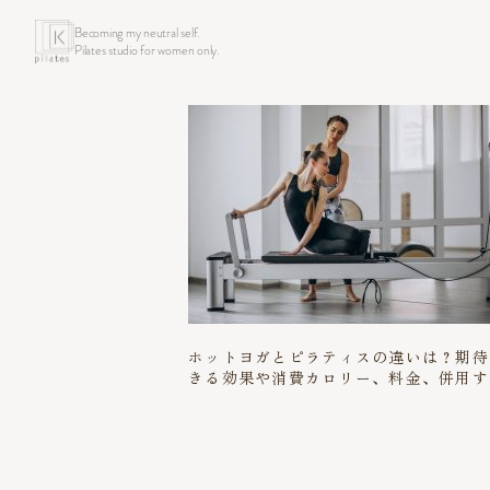
Becoming my neutral self.
Pilates studio for women only.
ホットヨガとピラティスの違いは？期待
きる効果や消費カロリー、料金、併用す
ときのポイントまで解説