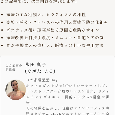
この記事では、次の内容を解説します。
頭痛の主な種類と、ピラティスとの相性
姿勢・呼吸・ストレスへの作用と頭痛予防の仕組み
ピラティス後に頭痛が出る原因と危険なサイン
頭痛改善を目指す頻度・メニュー・自宅ケアの例
ヨガや整体との違いと、医療との上手な併用方法
永田 真子
この記事の
監修者
(ながた まこ)
ヨガ指導歴歴9年。
ホットヨガスタジオloIveトレーナーとして、
インストラクター育成やレッスン開発、ボディ
メイクやダイエット目的としたWS開催を担
当。
その経験を活かし、現在はマシンピラティス専
門スタジオpilatesKシニアトレーナーとして全