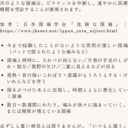
次のような頭痛は、ピラティスを中断し、速やかに医療
機関を受診することが推奨されます。
参考：日本頭痛学会「危険な頭痛」：
https://www.jhsnet.net/ippan_zutu_nijisei.html
今まで経験したことがないような突然の激しい頭痛
（バットで殴られたような痛みなど）
頭痛と同時に、ろれつが回らない／片側の手足のしび
れ・脱力／視野の欠け／二重に見えるなどが出る
発熱・首の強いこわばり・意識がもうろうとする・け
いれんなどを伴う
頭をぶつけたあとに出現し、時間とともに悪化してい
く頭痛
数日〜数週間にわたり、痛みが徐々に強まっていく、
または頻度が増えている頭痛
必ずしも重い病気とは限りませんが、「いつもと違う」