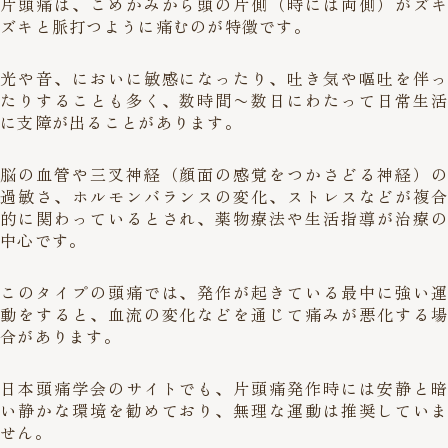
片頭痛は、こめかみから頭の片側（時には両側）がズキ
ズキと脈打つように痛むのが特徴です。
光や音、においに敏感になったり、吐き気や嘔吐を伴っ
たりすることも多く、数時間〜数日にわたって日常生活
に支障が出ることがあります。
脳の血管や三叉神経（顔面の感覚をつかさどる神経）の
過敏さ、ホルモンバランスの変化、ストレスなどが複合
的に関わっているとされ、薬物療法や生活指導が治療の
中心です。
このタイプの頭痛では、発作が起きている最中に強い運
動をすると、血流の変化などを通じて痛みが悪化する場
合があります。
日本頭痛学会のサイト
でも、片頭痛発作時には安静と暗
い静かな環境を勧めており、無理な運動は推奨していま
せん。