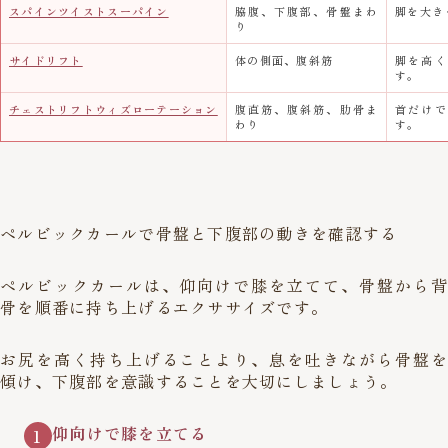
スパインツイストスーパイン
脇腹、下腹部、骨盤まわ
脚を大き
り
サイドリフト
体の側面、腹斜筋
脚を高く
す。
チェストリフトウィズローテーション
腹直筋、腹斜筋、肋骨ま
首だけで
わり
す。
ペルビックカールで骨盤と下腹部の動きを確認する
ペルビックカールは、仰向けで膝を立てて、骨盤から背
骨を順番に持ち上げるエクササイズです。
お尻を高く持ち上げることより、息を吐きながら骨盤を
傾け、下腹部を意識することを大切にしましょう。
仰向けで膝を立てる
1