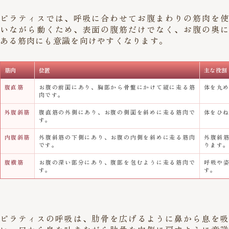
ピラティスでは、呼吸に合わせてお腹まわりの筋肉を使
いながら動くため、表面の腹筋だけでなく、お腹の奥に
ある筋肉にも意識を向けやすくなります。
筋肉
位置
主な役割
腹直筋
お腹の前面にあり、胸部から骨盤にかけて縦に走る筋
体を丸
肉です。
外腹斜筋
腹直筋の外側にあり、お腹の側面を斜めに走る筋肉で
体をひ
す。
内腹斜筋
外腹斜筋の下側にあり、お腹の内側を斜めに走る筋肉
外腹斜
です。
ります
腹横筋
お腹の深い部分にあり、腹部を包むように走る筋肉で
呼吸や
す。
す。
ピラティスの呼吸は、肋骨を広げるように鼻から息を吸