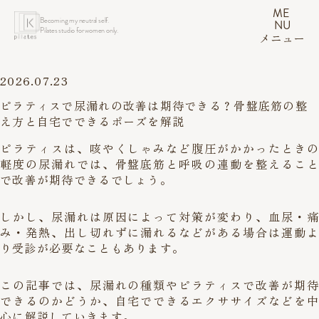
ME
Becoming my neutral self.
NU
Pilates studio for women only.
メニュー
2026.07.23
ピラティスで尿漏れの改善は期待できる？骨盤底筋の整
え方と自宅でできるポーズを解説
ピラティスは、咳やくしゃみなど腹圧がかかったときの
軽度の尿漏れでは、骨盤底筋と呼吸の連動を整えること
で改善が期待できるでしょう。
しかし、尿漏れは原因によって対策が変わり、血尿・痛
み・発熱、出し切れずに漏れるなどがある場合は運動よ
り受診が必要なこともあります。
この記事では、尿漏れの種類やピラティスで改善が期待
できるのかどうか、自宅でできるエクササイズなどを中
心に解説していきます。