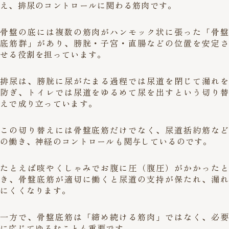
え、排尿のコントロールに関わる筋肉です。
骨盤の底には複数の筋肉がハンモック状に張った「骨盤
底筋群」があり、膀胱・子宮・直腸などの位置を安定さ
せる役割を担っています。
排尿は、膀胱に尿がたまる過程では尿道を閉じて漏れを
防ぎ、トイレでは尿道をゆるめて尿を出すという切り替
えで成り立っています。
この切り替えには骨盤底筋だけでなく、尿道括約筋など
の働き、神経のコントロールも関与しているのです。
たとえば咳やくしゃみでお腹に圧（腹圧）がかかったと
き、骨盤底筋が適切に働くと尿道の支持が保たれ、漏れ
にくくなります。
一方で、骨盤底筋は「締め続ける筋肉」ではなく、必要
に応じてゆるむことも重要です。