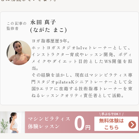
永田 真子
この記事の
監修者
(ながた まこ)
ヨガ指導歴歴9年。
ホットヨガスタジオloIveトレーナーとして、
インストラクター育成やレッスン開発、ボディ
メイクやダイエット目的としたWS開催を担
当。
その経験を活かし、現在はマシンピラティス専
門スタジオpilatesKシニアトレーナーとして全
国9エリアに在籍する技術指導トレーナーを束
ねるレッスンクオリティ責任者として活動。