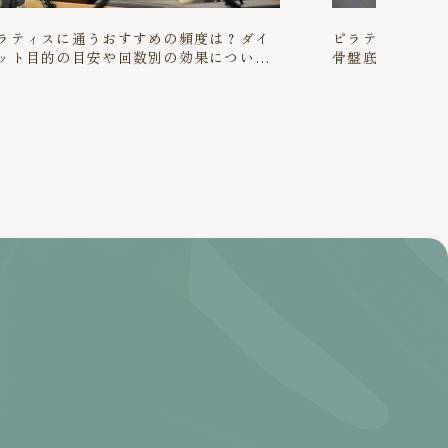
ラティスに通うおすすめの頻度は？ダイ
ピラティスで尿
ット目的の目安や回数別の効果について
骨盤底筋の整え
説
解説