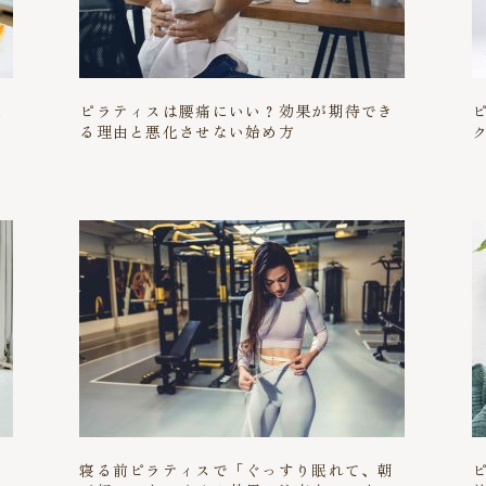
足
ピラティスは腰痛にいい？効果が期待でき
エ
る理由と悪化させない始め方
か
寝る前ピラティスで「ぐっすり眠れて、朝