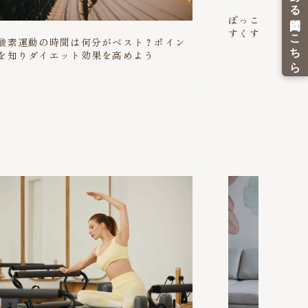
ぽっこりお腹に
すくする方法を
酸素運動の時間は何分がベスト？ポイン
を知りダイエット効果を高めよう