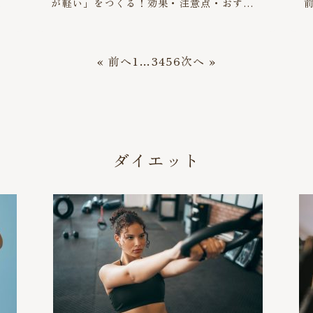
果
が軽い」をつくる！効果・注意点・おすす
めポーズ
« 前へ
1
…
3
4
5
6
次へ »
ダイエット