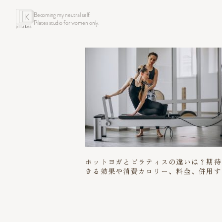
Becoming my neutral self.
Pilates studio for women only.
ホットヨガとピラティスの違いは？期待
きる効果や消費カロリー、料金、併用す
ときのポイントまで解説