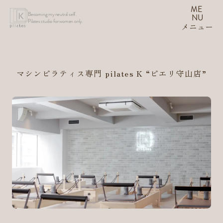
ME
Becoming my neutral self.
NU
Pilates studio for women only.
メニュー
マシンピラティス専門 pilates K
“ピエリ守山店”