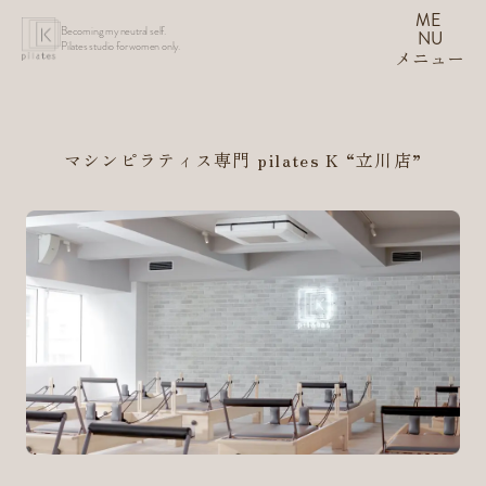
ME
Becoming my neutral self.
NU
Pilates studio for women only.
メニュー
マシンピラティス専門 pilates K
“立川店”