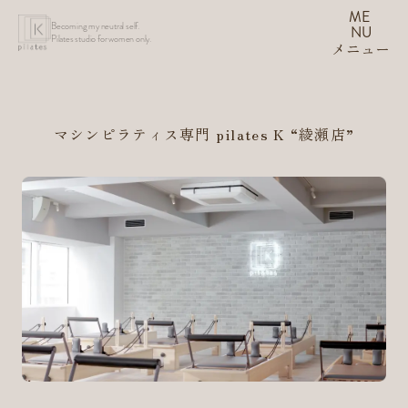
ME
Becoming my neutral self.
NU
Pilates studio for women only.
メニュー
マシンピラティス専門 pilates K
“綾瀬店”