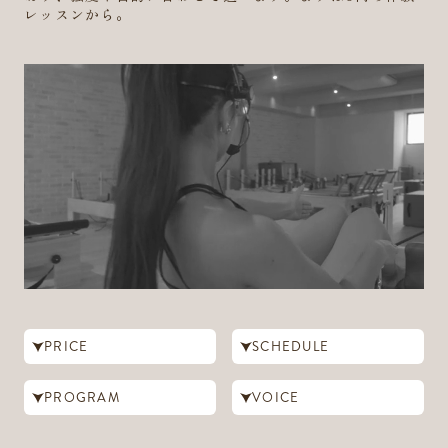
レッスンから。
PRICE
SCHEDULE
PROGRAM
VOICE