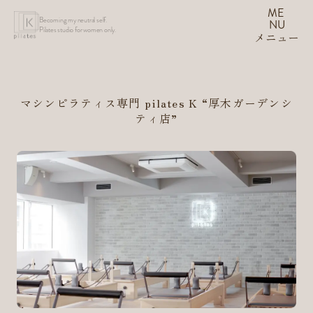
ME
Becoming my neutral self.
NU
Pilates studio for women only.
メニュー
マシンピラティス専門 pilates K
“厚木ガーデンシ
ティ店”