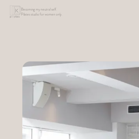
Becoming my neutral self.
Pilates studio for women only.