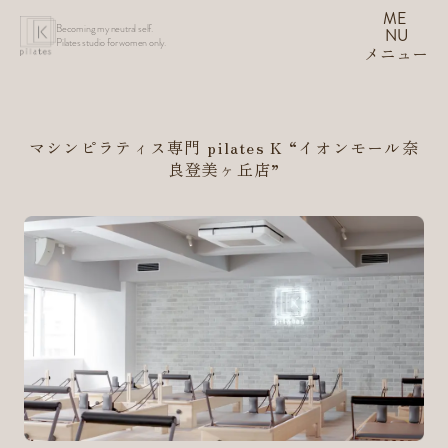
ME
Becoming my neutral self.
NU
Pilates studio for women only.
メニュー
マシンピラティス専門 pilates K
“イオンモール奈
良登美ヶ丘店”