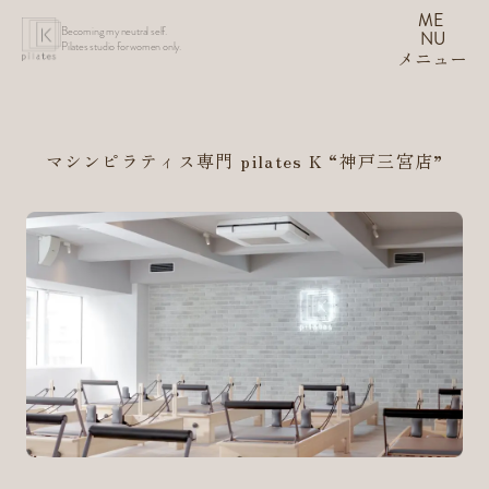
ME
Becoming my neutral self.
NU
Pilates studio for women only.
メニュー
マシンピラティス専門 pilates K
“神戸三宮店”