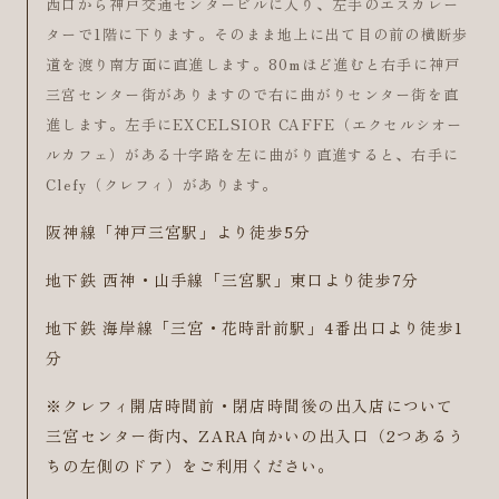
西口から神戸交通センタービルに入り、左手のエスカレー
ターで1階に下ります。そのまま地上に出て目の前の横断歩
道を渡り南方面に直進します。80mほど進むと右手に神戸
三宮センター街がありますので右に曲がりセンター街を直
進します。左手にEXCELSIOR CAFFE（エクセルシオー
ルカフェ）がある十字路を左に曲がり直進すると、右手に
Clefy（クレフィ）があります。
阪神線「神戸三宮駅」より徒歩5分
地下鉄 西神・山手線「三宮駅」東口より徒歩7分
地下鉄 海岸線「三宮・花時計前駅」4番出口より徒歩1
分
※クレフィ開店時間前・閉店時間後の出入店について
三宮センター街内、ZARA向かいの出入口（2つあるう
ちの左側のドア）をご利用ください。