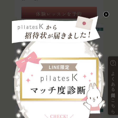
体験レッスンを予約
体験
¥
0
函館店
〒041-0806
北海道函館市美原1丁目7-1 MEGAドン・キ
ホーテ函館店 地下1階
体験レッスンを予約
体験
¥
0
pilates K smart