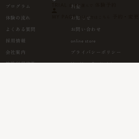
体験予約
TRIAL
店舗を選んで
プログラム
料金
予約・変更
MY PAGE
体験の流れ
お知らせ
会員の方はこちら
よくある質問
お問い合わせ
採用情報
online store
会社案内
プライバシーポリシー
施設利用約款
Hot Yoga Studio lolve
Surf Fit
REDY'S GYM
ノビーストレッチ
体験専用ダイヤル
0570-550-074
※有料
(9:00~18:00)