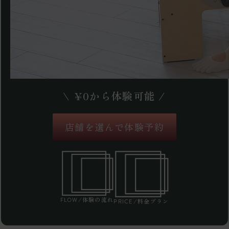
\
¥
0
から体験可能 /
店舗を選んで体験予約
/体験の流れ
FLOW
/料金プラン
PRICE