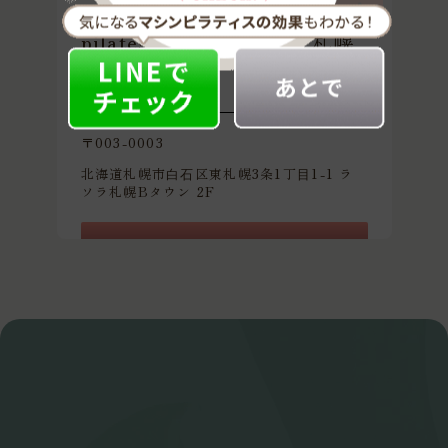
pilates K_smart ラソラ札幌
店
〒003-0003
北海道札幌市⽩⽯区東札幌3条1丁⽬1-1 ラ
ソラ札幌Bタウン 2F
体験レッスンを予約