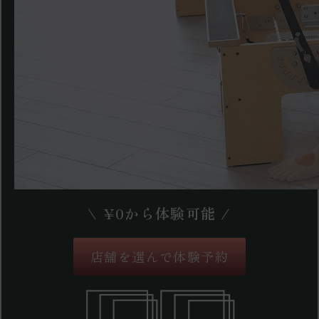
\
¥
0
から体験可能 /
店舗を選んで体験予約