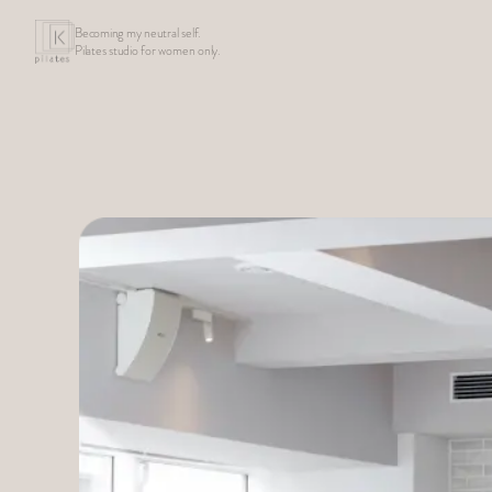
Becoming my neutral self.
Pilates studio for women only.