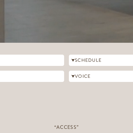
SCHEDULE
VOICE
“ACCESS”