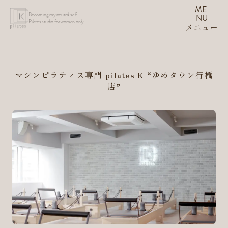
ME
Becoming my neutral self.
NU
Pilates studio for women only.
メニュー
マシンピラティス専門 pilates K
“ゆめタウン行橋
店”