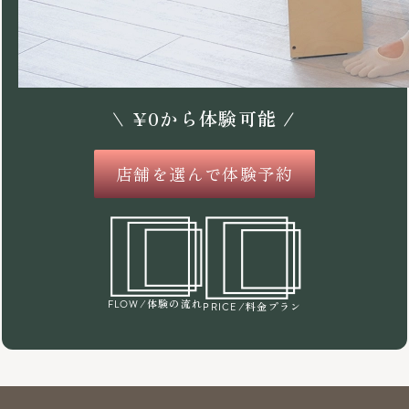
\
¥
0
から体験可能 /
店舗を選んで体験予約
/体験の流れ
FLOW
/料金プラン
PRICE