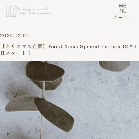
ME
Becoming my neutral self.
NU
Pilates studio for women only.
メニュー
2023.12.01
【クリスマス企画】Waist Xmas Special Edition 12月1
日スタート！