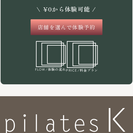
\
¥
0
から体験可能 /
店舗を選んで体験予約
/体験の流れ
FLOW
/料金プラン
PRICE