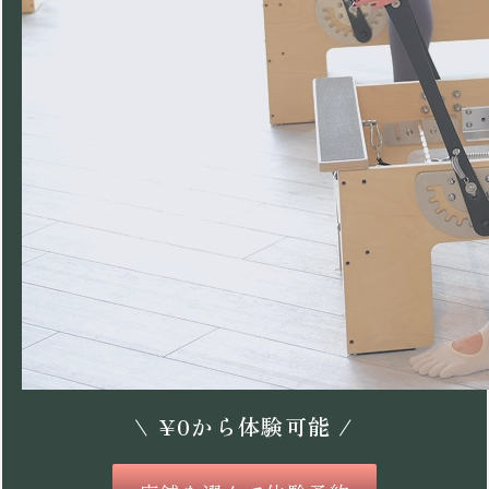
\
¥
0
から体験可能 /