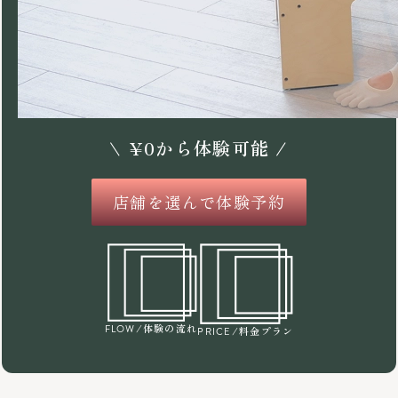
\
¥
0
から体験可能 /
店舗を選んで体験予約
/体験の流れ
FLOW
/料金プラン
PRICE