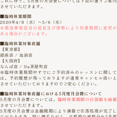
これに伴う、5月度の月会費については下記の通りご案内
させていただきます。
■臨時休業期間
2020年4/8（水）〜5/6（水）
※緊急事態宣言の延長及び情勢により休業期間に変更が
ある場合がございます。
■臨時休業対象店舗
【東京都】
銀座店 / 池袋店
【大阪府】
なんば店 / Nu茶屋町店
※臨時休業期間中すでにご予約済みのレッスンに関して
は、予約履歴が残っておりますが通常キャンセル扱いと
させていただいておりますのでご安心ください。
■臨時休業対象店舗における5月度月会費について
5月度の月会費については、
臨時休業期間の日割額を減
させていただきます。
5月度の月会費は金融機関により満額で引落処理が完了し
ております為、誠に勝手ながら、日割額の減額分を7月度