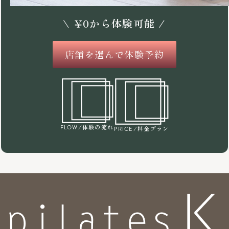
\
¥
0
から体験可能 /
店舗を選んで体験予約
/体験の流れ
FLOW
/料金プラン
PRICE