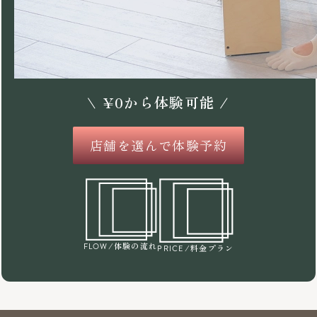
\
¥
0
から体験可能 /
店舗を選んで体験予約
/体験の流れ
FLOW
/料金プラン
PRICE