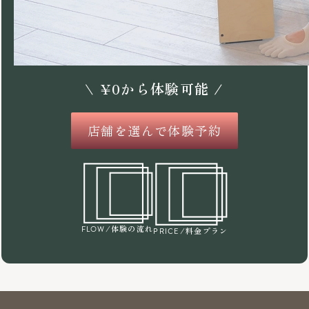
\
¥
0
から体験可能 /
店舗を選んで体験予約
/体験の流れ
FLOW
/料金プラン
PRICE