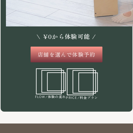
\
¥
0
から体験可能 /
店舗を選んで体験予約
/体験の流れ
FLOW
/料金プラン
PRICE