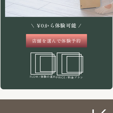
\
¥
0
から体験可能 /
店舗を選んで体験予約
/体験の流れ
FLOW
/料金プラン
PRICE