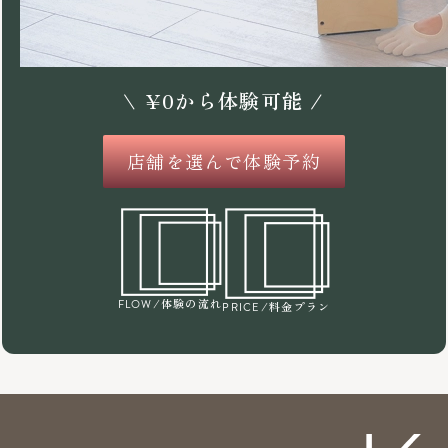
\
¥
0
から体験可能 /
店舗を選んで体験予約
/体験の流れ
FLOW
/料金プラン
PRICE