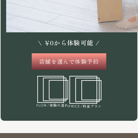
\
¥
0
から体験可能 /
店舗を選んで体験予約
/体験の流れ
FLOW
/料金プラン
PRICE