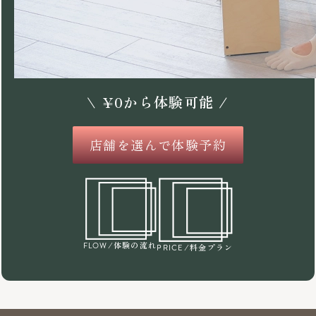
\
¥
0
から体験可能 /
店舗を選んで体験予約
/体験の流れ
FLOW
/料金プラン
PRICE