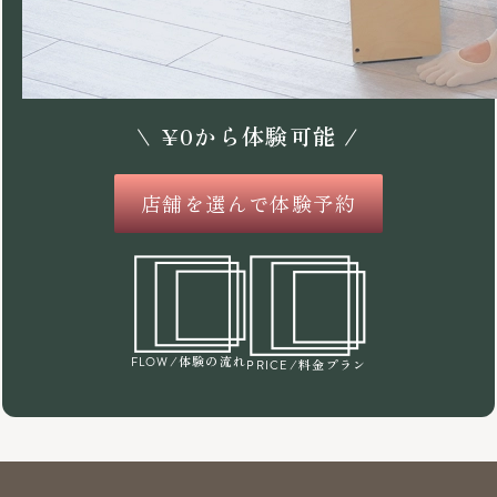
\
¥
0
から体験可能 /
店舗を選んで体験予約
/体験の流れ
FLOW
/料金プラン
PRICE