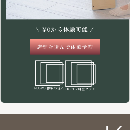
\
¥
0
から体験可能 /
店舗を選んで体験予約
/体験の流れ
FLOW
/料金プラン
PRICE