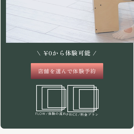
\
¥
0
から体験可能 /
店舗を選んで体験予約
/体験の流れ
FLOW
/料金プラン
PRICE