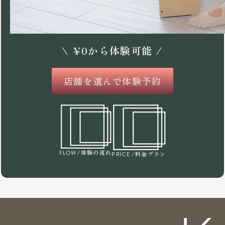
\
¥
0
から体験可能 /
店舗を選んで体験予約
/体験の流れ
FLOW
/料金プラン
PRICE