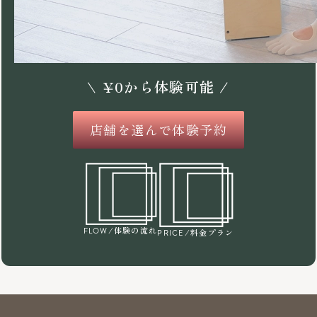
\
¥
0
から体験可能 /
店舗を選んで体験予約
/体験の流れ
FLOW
/料金プラン
PRICE