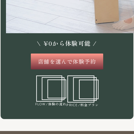
\
¥
0
から体験可能 /
店舗を選んで体験予約
/体験の流れ
FLOW
/料金プラン
PRICE