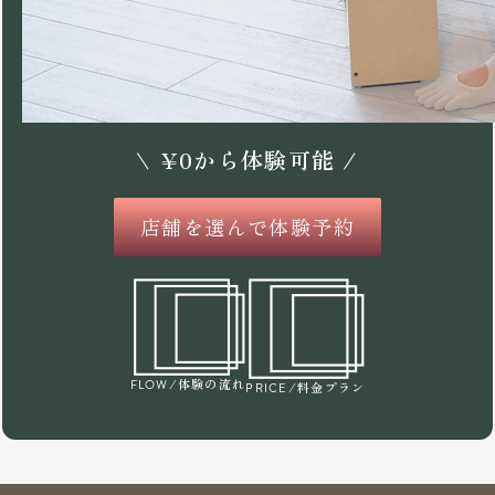
\
¥
0
から体験可能 /
店舗を選んで体験予約
/体験の流れ
FLOW
/料金プラン
PRICE