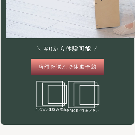
\
¥
0
から体験可能 /
店舗を選んで体験予約
/体験の流れ
FLOW
/料金プラン
PRICE