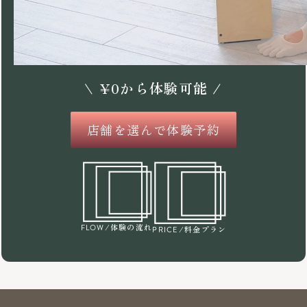
\
¥
0
から体験可能 /
店舗を選んで体験予約
/体験の流れ
FLOW
/料金プラン
PRICE