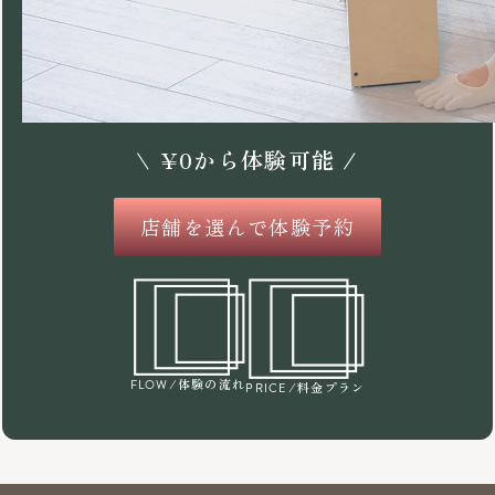
\
¥
0
から体験可能 /
店舗を選んで体験予約
/体験の流れ
FLOW
/料金プラン
PRICE