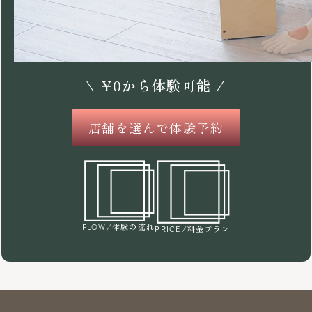
\
¥
0
から体験可能 /
店舗を選んで体験予約
/体験の流れ
FLOW
/料金プラン
PRICE