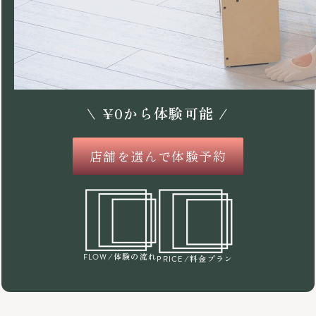
\
¥
0
から体験可能 /
店舗を選んで体験予約
/体験の流れ
FLOW
/料金プラン
PRICE