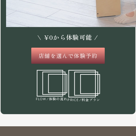
\
¥
0
から体験可能 /
店舗を選んで体験予約
/体験の流れ
FLOW
/料金プラン
PRICE