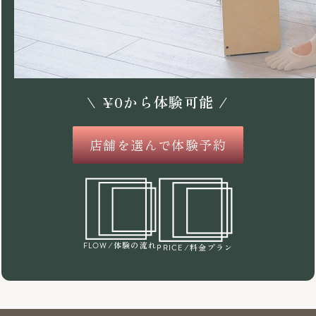
\
¥
0
から体験可能 /
店舗を選んで体験予約
/体験の流れ
FLOW
/料金プラン
PRICE