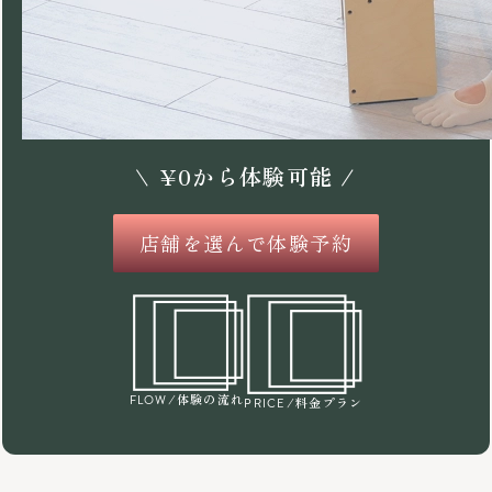
\
¥
0
から体験可能 /
店舗を選んで体験予約
/体験の流れ
FLOW
/料金プラン
PRICE