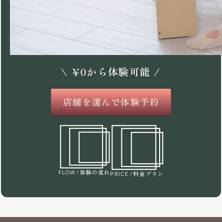
\
¥
0
から体験可能 /
店舗を選んで体験予約
/体験の流れ
FLOW
/料金プラン
PRICE