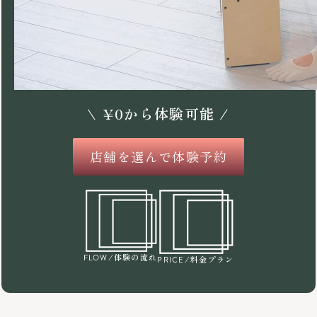
\
¥
0
から体験可能 /
店舗を選んで体験予約
/体験の流れ
FLOW
/料金プラン
PRICE