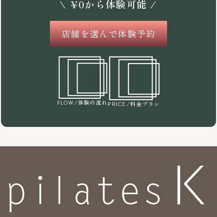
\
¥
0
から体験可能 /
店舗を選んで体験予約
/体験の流れ
FLOW
/料金プラン
PRICE