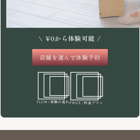
\
¥
0
から体験可能 /
店舗を選んで体験予約
/体験の流れ
FLOW
/料金プラン
PRICE