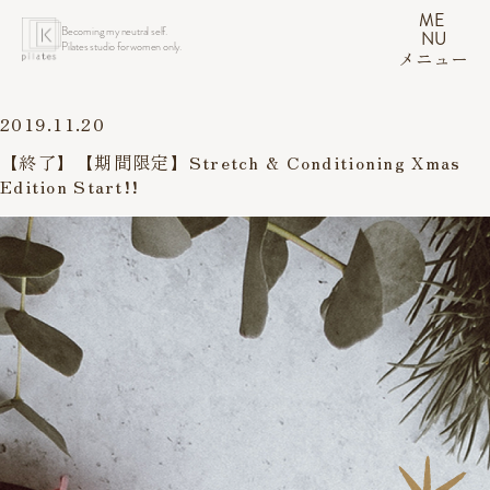
ME
Becoming my neutral self.
NU
Pilates studio for women only.
メニュー
2019.11.20
【終了】【期間限定】Stretch & Conditioning Xmas
Edition Start!!