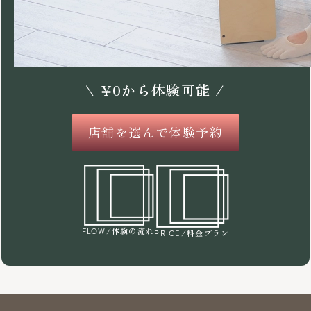
\
¥
0
から体験可能 /
店舗を選んで体験予約
/体験の流れ
FLOW
/料金プラン
PRICE