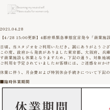
Becoming my neutral self.
Pilates studio for women only.
2021.04.28
【4/28 15:00更新】4都府県緊急事態宣言発令「商
日頃、当スタジオをご利用いただき、誠にありがとうご
この度、政府から発表がありました東京都、大阪府、兵庫
す商業施設も休業となりますため、下記の通り、対象地
ご利用を予定されていましたお客様には、ご迷惑をおか
休業に伴う、月会費および特別休会手続きについて下記
■臨時休業期間