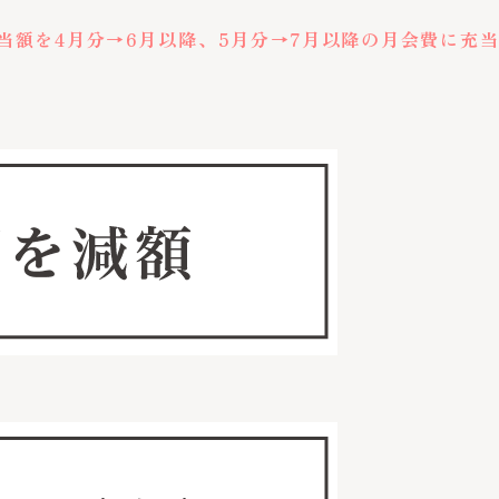
当額を4月分→6月以降、5月分→7月以降の月会費に充当