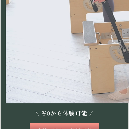
\
¥
0
から体験可能 /